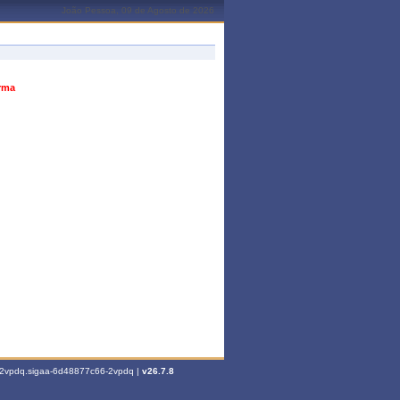
João Pessoa, 09 de Agosto de 2026
urma
6-2vpdq.sigaa-6d48877c66-2vpdq |
v26.7.8