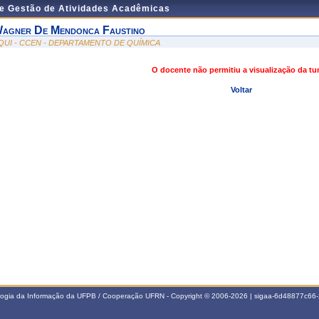
de Gestão de Atividades Acadêmicas
agner De Mendonca Faustino
QUI - CCEN - DEPARTAMENTO DE QUÍMICA
O docente não permitiu a visualização da t
Voltar
ologia da Informação da UFPB / Cooperação UFRN - Copyright © 2006-2026 | sigaa-6d48877c6