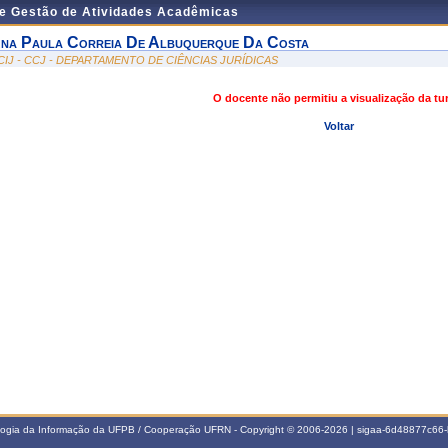
de Gestão de Atividades Acadêmicas
na Paula Correia De Albuquerque Da Costa
CIJ - CCJ - DEPARTAMENTO DE CIÊNCIAS JURÍDICAS
O docente não permitiu a visualização da t
Voltar
ologia da Informação da UFPB / Cooperação UFRN - Copyright © 2006-2026 | sigaa-6d48877c6