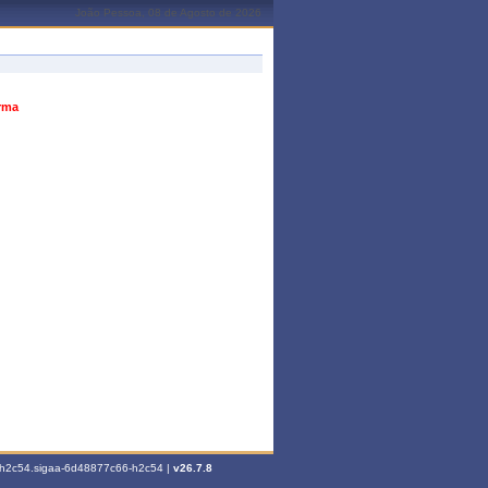
João Pessoa, 08 de Agosto de 2026
urma
6-h2c54.sigaa-6d48877c66-h2c54 |
v26.7.8