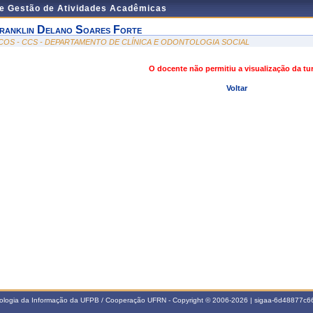
de Gestão de Atividades Acadêmicas
ranklin Delano Soares Forte
COS - CCS - DEPARTAMENTO DE CLÍNICA E ODONTOLOGIA SOCIAL
O docente não permitiu a visualização da t
Voltar
nologia da Informação da UFPB / Cooperação UFRN - Copyright © 2006-2026 | sigaa-6d48877c66