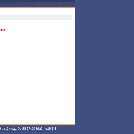
João Pessoa, 06 de Agosto de 2026
urma
-blst5.sigaa-6d48877c66-blst5 |
v26.7.8