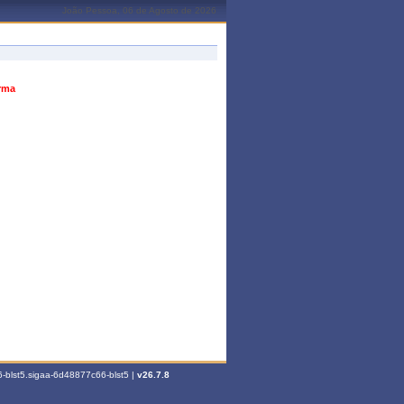
João Pessoa, 06 de Agosto de 2026
urma
-blst5.sigaa-6d48877c66-blst5 |
v26.7.8