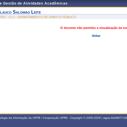
de Gestão de Atividades Acadêmicas
lauco Salomao Leite
DPU - CCJ - DEPARTAMENTO DE DIREITO PÚBLICO
O docente não permitiu a visualização da t
Voltar
nologia da Informação da UFPB / Cooperação UFRN - Copyright © 2006-2026 | sigaa-6d48877c66