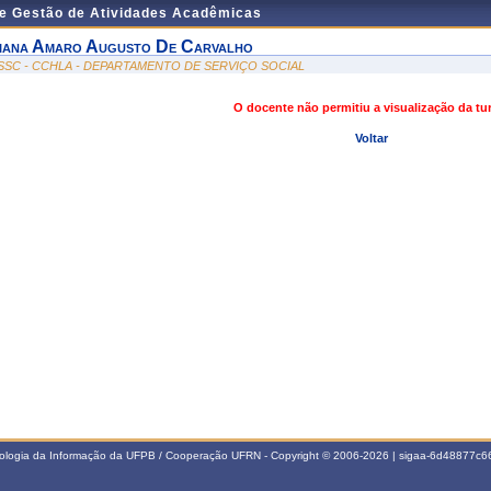
de Gestão de Atividades Acadêmicas
iana Amaro Augusto De Carvalho
SSC - CCHLA - DEPARTAMENTO DE SERVIÇO SOCIAL
O docente não permitiu a visualização da t
Voltar
nologia da Informação da UFPB / Cooperação UFRN - Copyright © 2006-2026 | sigaa-6d48877c66