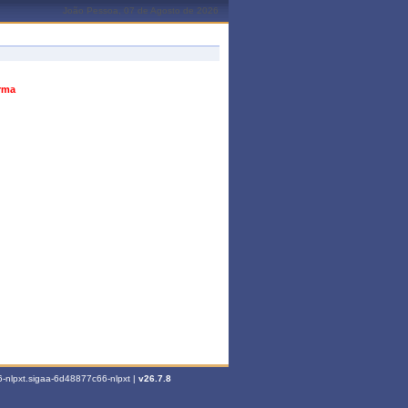
João Pessoa, 07 de Agosto de 2026
urma
-nlpxt.sigaa-6d48877c66-nlpxt |
v26.7.8