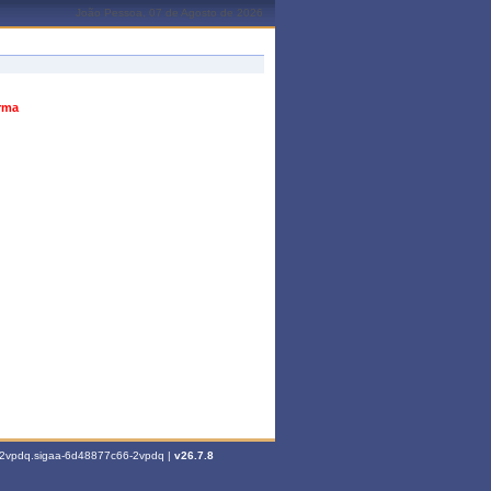
João Pessoa, 07 de Agosto de 2026
urma
6-2vpdq.sigaa-6d48877c66-2vpdq |
v26.7.8