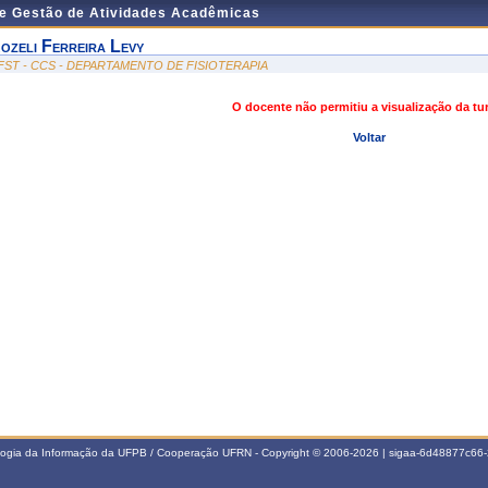
de Gestão de Atividades Acadêmicas
ozeli Ferreira Levy
FST - CCS - DEPARTAMENTO DE FISIOTERAPIA
O docente não permitiu a visualização da t
Voltar
ologia da Informação da UFPB / Cooperação UFRN - Copyright © 2006-2026 | sigaa-6d48877c6