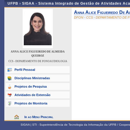
UFPB ›
SIGAA - Sistema Integrado de Gestão de Atividades Ac
Anna Alice Figueiredo De A
DFON - CCS - DEPARTAMENTO DE
ANNA ALICE FIGUEIREDO DE ALMEIDA
QUEIROZ
CCS - DEPARTAMENTO DE FONOAUDIOLOGIA
Perfil Pessoal
Disciplinas Ministradas
Projetos de Pesquisa
Atividades de Extensão
Projetos de Monitoria
Ir ao Menu Principal
SIGAA | STI - Superintendência de Tecnologia da Informação da UFPB / Coope