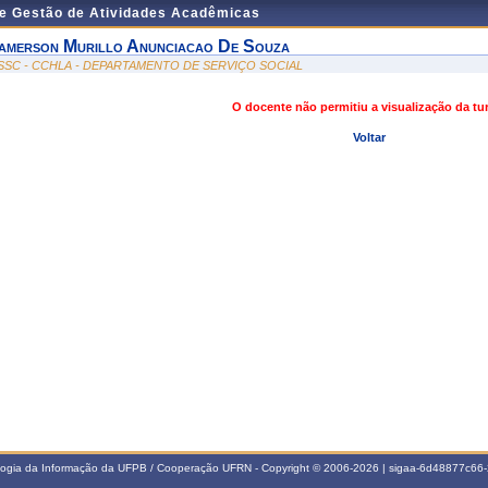
de Gestão de Atividades Acadêmicas
amerson Murillo Anunciacao De Souza
SSC - CCHLA - DEPARTAMENTO DE SERVIÇO SOCIAL
O docente não permitiu a visualização da t
Voltar
ologia da Informação da UFPB / Cooperação UFRN - Copyright © 2006-2026 | sigaa-6d48877c6