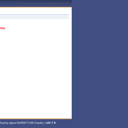
João Pessoa, 09 de Agosto de 2026
urma
6-2vpdq.sigaa-6d48877c66-2vpdq |
v26.7.8