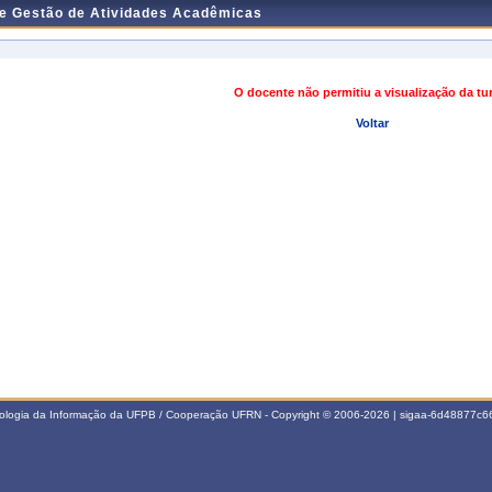
de Gestão de Atividades Acadêmicas
O docente não permitiu a visualização da t
Voltar
nologia da Informação da UFPB / Cooperação UFRN - Copyright © 2006-2026 | sigaa-6d48877c66