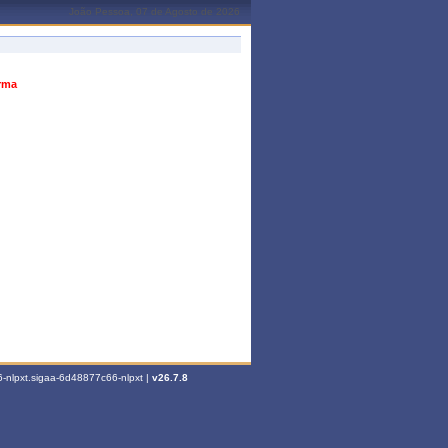
João Pessoa, 07 de Agosto de 2026
urma
-nlpxt.sigaa-6d48877c66-nlpxt |
v26.7.8