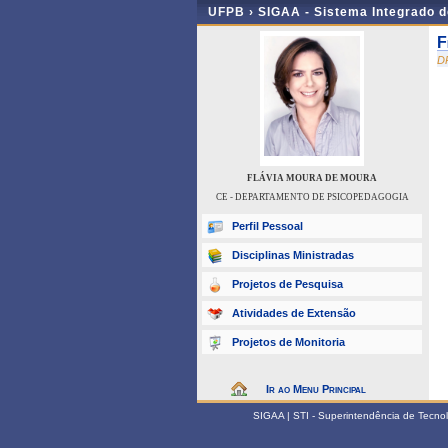
UFPB ›
SIGAA - Sistema Integrado 
F
D
FLÁVIA MOURA DE MOURA
CE - DEPARTAMENTO DE PSICOPEDAGOGIA
Perfil Pessoal
Disciplinas Ministradas
Projetos de Pesquisa
Atividades de Extensão
Projetos de Monitoria
Ir ao Menu Principal
SIGAA | STI - Superintendência de Tecn