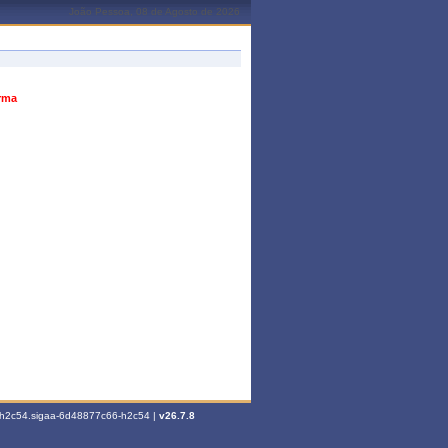
João Pessoa, 08 de Agosto de 2026
urma
6-h2c54.sigaa-6d48877c66-h2c54 |
v26.7.8