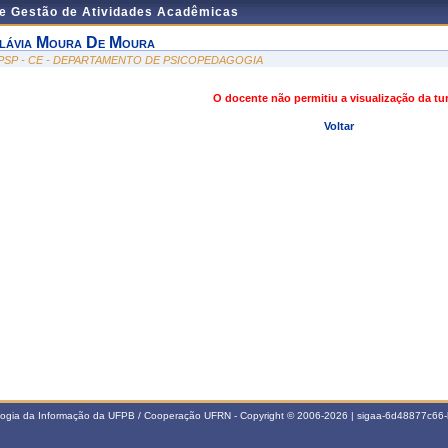
de Gestão de Atividades Acadêmicas
lávia Moura De Moura
PSP - CE - DEPARTAMENTO DE PSICOPEDAGOGIA
O docente não permitiu a visualização da t
Voltar
ologia da Informação da UFPB / Cooperação UFRN - Copyright © 2006-2026 | sigaa-6d48877c6