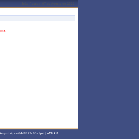
João Pessoa, 07 de Agosto de 2026
urma
-nlpxt.sigaa-6d48877c66-nlpxt |
v26.7.8