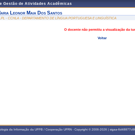
de Gestão de Atividades Acadêmicas
aria Leonor Maia Dos Santos
LPL - CCHLA - DEPARTAMENTO DE LÍNGUA PORTUGUESA E LINGUÍSTICA
O docente não permitiu a visualização da t
Voltar
nologia da Informação da UFPB / Cooperação UFRN - Copyright © 2006-2026 | sigaa-6d48877c66