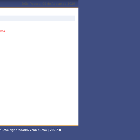
João Pessoa, 06 de Agosto de 2026
urma
6-h2c54.sigaa-6d48877c66-h2c54 |
v26.7.8