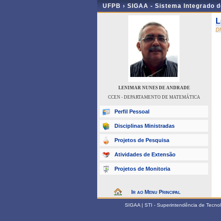
UFPB ›
SIGAA - Sistema Integrado 
L
D
LENIMAR NUNES DE ANDRADE
CCEN - DEPARTAMENTO DE MATEMÁTICA
Perfil Pessoal
Disciplinas Ministradas
Projetos de Pesquisa
Atividades de Extensão
Projetos de Monitoria
Ir ao Menu Principal
SIGAA | STI - Superintendência de Tecn