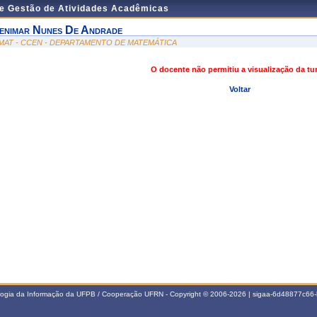
de Gestão de Atividades Acadêmicas
enimar Nunes De Andrade
MAT - CCEN - DEPARTAMENTO DE MATEMÁTICA
O docente não permitiu a visualização da t
Voltar
ologia da Informação da UFPB / Cooperação UFRN - Copyright © 2006-2026 | sigaa-6d48877c6