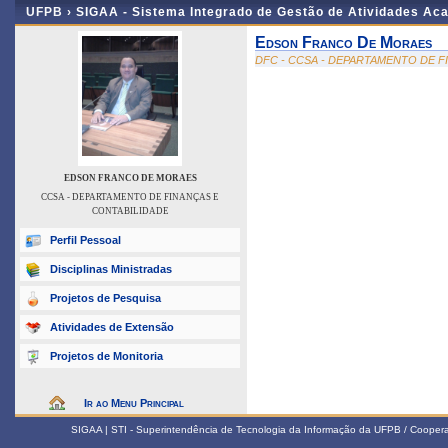
UFPB ›
SIGAA - Sistema Integrado de Gestão de Atividades Ac
Edson Franco De Moraes
DFC - CCSA - DEPARTAMENTO DE F
EDSON FRANCO DE MORAES
CCSA - DEPARTAMENTO DE FINANÇAS E
CONTABILIDADE
Perfil Pessoal
Disciplinas Ministradas
Projetos de Pesquisa
Atividades de Extensão
Projetos de Monitoria
Ir ao Menu Principal
SIGAA | STI - Superintendência de Tecnologia da Informação da UFPB / Coope