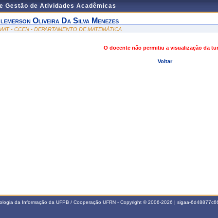
de Gestão de Atividades Acadêmicas
lemerson Oliveira Da Silva Menezes
MAT - CCEN - DEPARTAMENTO DE MATEMÁTICA
O docente não permitiu a visualização da t
Voltar
nologia da Informação da UFPB / Cooperação UFRN - Copyright © 2006-2026 | sigaa-6d48877c66