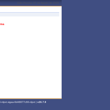
João Pessoa, 07 de Agosto de 2026
urma
-nlpxt.sigaa-6d48877c66-nlpxt |
v26.7.8