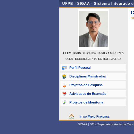
UFPB ›
SIGAA - Sistema Integrado 
C
D
CLEMERSON OLIVEIRA DA SILVA MENEZES
CCEN - DEPARTAMENTO DE MATEMÁTICA
Perfil Pessoal
Disciplinas Ministradas
Projetos de Pesquisa
Atividades de Extensão
Projetos de Monitoria
Ir ao Menu Principal
SIGAA | STI - Superintendência de Tec