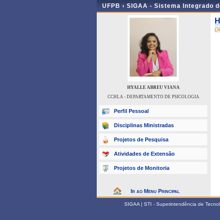
UFPB ›
SIGAA - Sistema Integrado 
H
D
HYALLE ABREU VIANA
CCHLA - DEPARTAMENTO DE PSICOLOGIA
Perfil Pessoal
Disciplinas Ministradas
Projetos de Pesquisa
Atividades de Extensão
Projetos de Monitoria
Ir ao Menu Principal
SIGAA | STI - Superintendência de Tecn