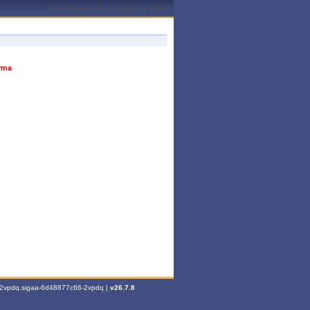
João Pessoa, 06 de Agosto de 2026
urma
6-2vpdq.sigaa-6d48877c66-2vpdq |
v26.7.8