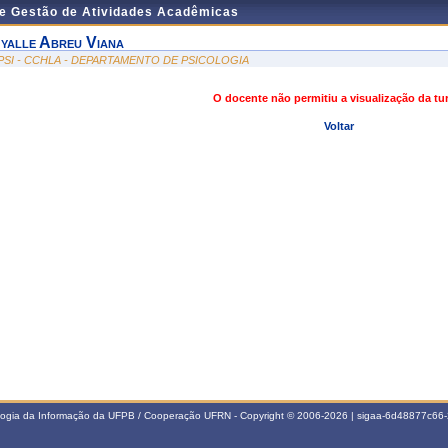
de Gestão de Atividades Acadêmicas
yalle Abreu Viana
PSI - CCHLA - DEPARTAMENTO DE PSICOLOGIA
O docente não permitiu a visualização da t
Voltar
ologia da Informação da UFPB / Cooperação UFRN - Copyright © 2006-2026 | sigaa-6d48877c6