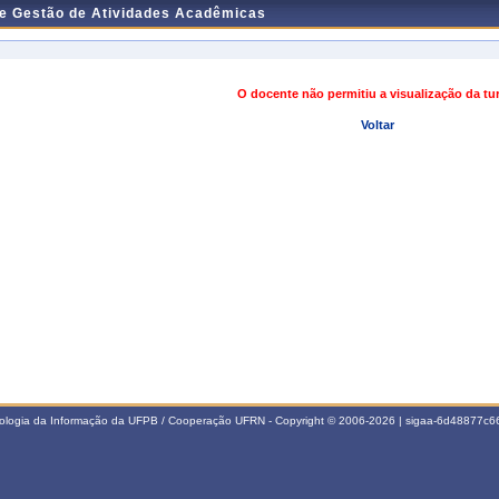
de Gestão de Atividades Acadêmicas
O docente não permitiu a visualização da t
Voltar
nologia da Informação da UFPB / Cooperação UFRN - Copyright © 2006-2026 | sigaa-6d48877c66