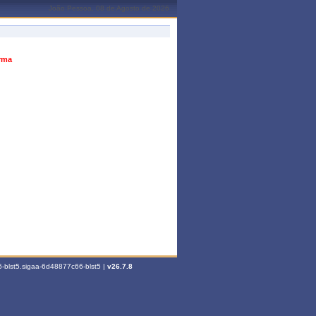
João Pessoa, 08 de Agosto de 2026
urma
-blst5.sigaa-6d48877c66-blst5 |
v26.7.8