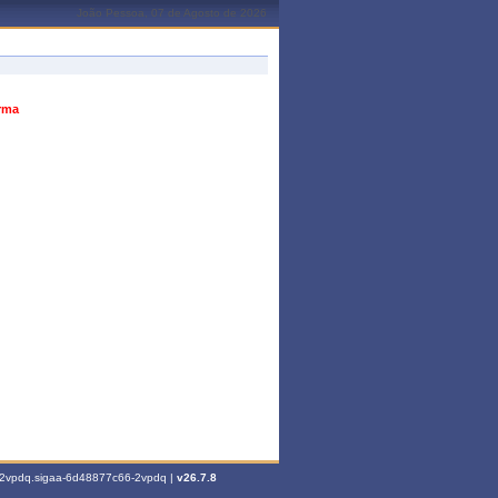
João Pessoa, 07 de Agosto de 2026
urma
6-2vpdq.sigaa-6d48877c66-2vpdq |
v26.7.8