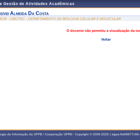
de Gestão de Atividades Acadêmicas
eivid Almeida Da Costa
BCM - CBIOTEC - DEPARTAMENTO DE BIOLOGIA CELULAR E MOLECULAR
O docente não permitiu a visualização da t
Voltar
ologia da Informação da UFPB / Cooperação UFRN - Copyright © 2006-2026 | sigaa-6d48877c6