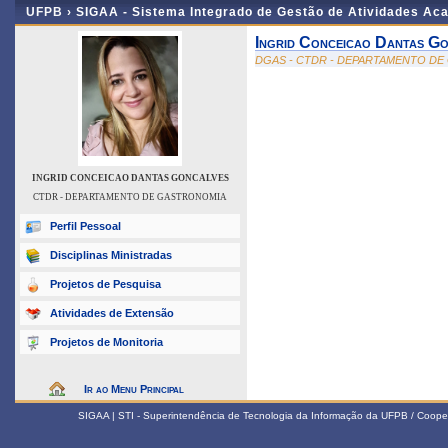
UFPB ›
SIGAA - Sistema Integrado de Gestão de Atividades Ac
Ingrid Conceicao Dantas G
DGAS - CTDR - DEPARTAMENTO D
INGRID CONCEICAO DANTAS GONCALVES
CTDR - DEPARTAMENTO DE GASTRONOMIA
Perfil Pessoal
Disciplinas Ministradas
Projetos de Pesquisa
Atividades de Extensão
Projetos de Monitoria
Ir ao Menu Principal
SIGAA | STI - Superintendência de Tecnologia da Informação da UFPB / Coope