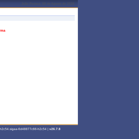
João Pessoa, 08 de Agosto de 2026
urma
6-h2c54.sigaa-6d48877c66-h2c54 |
v26.7.8