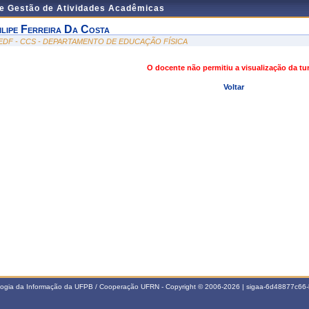
de Gestão de Atividades Acadêmicas
ilipe Ferreira Da Costa
EDF - CCS - DEPARTAMENTO DE EDUCAÇÃO FÍSICA
O docente não permitiu a visualização da t
Voltar
ologia da Informação da UFPB / Cooperação UFRN - Copyright © 2006-2026 | sigaa-6d48877c6