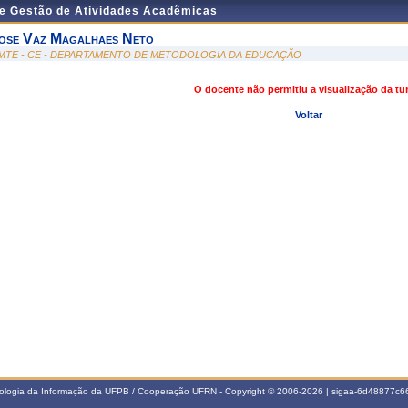
de Gestão de Atividades Acadêmicas
ose Vaz Magalhaes Neto
MTE - CE - DEPARTAMENTO DE METODOLOGIA DA EDUCAÇÃO
O docente não permitiu a visualização da t
Voltar
nologia da Informação da UFPB / Cooperação UFRN - Copyright © 2006-2026 | sigaa-6d48877c66