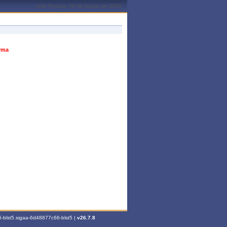
João Pessoa, 06 de Agosto de 2026
urma
-blst5.sigaa-6d48877c66-blst5 |
v26.7.8