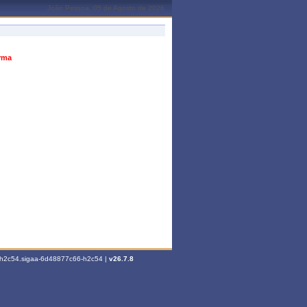
João Pessoa, 05 de Agosto de 2026
urma
6-h2c54.sigaa-6d48877c66-h2c54 |
v26.7.8