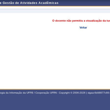
de Gestão de Atividades Acadêmicas
O docente não permitiu a visualização da t
Voltar
ologia da Informação da UFPB / Cooperação UFRN - Copyright © 2006-2026 | sigaa-6d48877c6