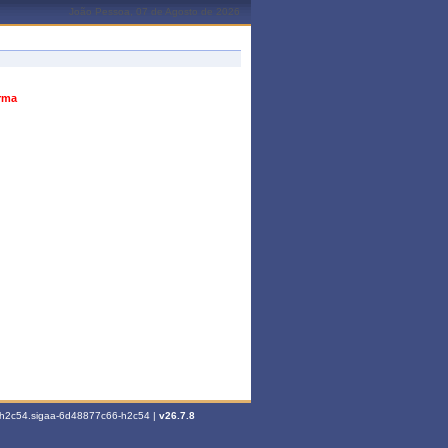
João Pessoa, 07 de Agosto de 2026
urma
6-h2c54.sigaa-6d48877c66-h2c54 |
v26.7.8