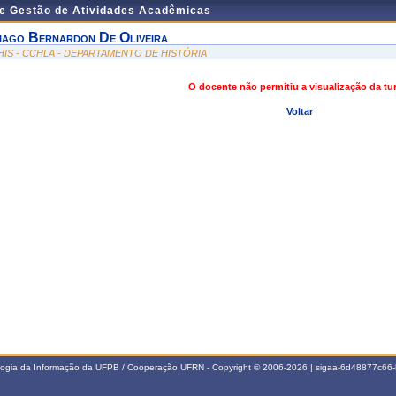
de Gestão de Atividades Acadêmicas
iago Bernardon De Oliveira
HIS - CCHLA - DEPARTAMENTO DE HISTÓRIA
O docente não permitiu a visualização da t
Voltar
ologia da Informação da UFPB / Cooperação UFRN - Copyright © 2006-2026 | sigaa-6d48877c6