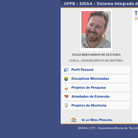
UFPB ›
SIGAA - Sistema Integrado 
T
D
TIAGO BERNARDON DE OLIVEIRA
CCHLA - DEPARTAMENTO DE HISTÓRIA
Perfil Pessoal
Disciplinas Ministradas
Projetos de Pesquisa
Atividades de Extensão
Projetos de Monitoria
Ir ao Menu Principal
SIGAA | STI - Superintendência de Tecn