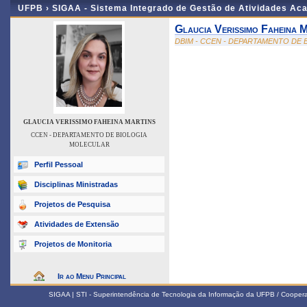
UFPB ›
SIGAA - Sistema Integrado de Gestão de Atividades Ac
Glaucia Verissimo Faheina 
DBIM - CCEN - DEPARTAMENTO DE
GLAUCIA VERISSIMO FAHEINA MARTINS
CCEN - DEPARTAMENTO DE BIOLOGIA
MOLECULAR
Perfil Pessoal
Disciplinas Ministradas
Projetos de Pesquisa
Atividades de Extensão
Projetos de Monitoria
Ir ao Menu Principal
SIGAA | STI - Superintendência de Tecnologia da Informação da UFPB / Coope