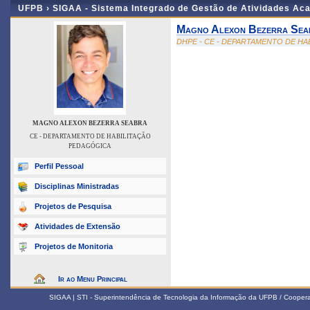
UFPB ›
SIGAA - Sistema Integrado de Gestão de Atividades Ac
Magno Alexon Bezerra Sea
DHPE - CE - DEPARTAMENTO DE H
MAGNO ALEXON BEZERRA SEABRA
CE - DEPARTAMENTO DE HABILITAÇÃO
PEDAGÓGICA
Perfil Pessoal
Disciplinas Ministradas
Projetos de Pesquisa
Atividades de Extensão
Projetos de Monitoria
Ir ao Menu Principal
SIGAA | STI - Superintendência de Tecnologia da Informação da UFPB / Coope