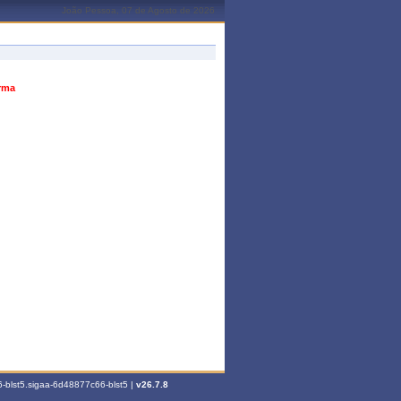
João Pessoa, 07 de Agosto de 2026
urma
-blst5.sigaa-6d48877c66-blst5 |
v26.7.8