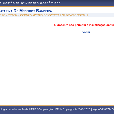
de Gestão de Atividades Acadêmicas
atarina De Medeiros Bandeira
CSO - CCHSA - DEPARTAMENTO DE CIÊNCIAS BÁSICAS E SOCIAIS
O docente não permitiu a visualização da t
Voltar
nologia da Informação da UFPB / Cooperação UFRN - Copyright © 2006-2026 | sigaa-6d48877c66