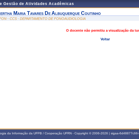
de Gestão de Atividades Acadêmicas
ertha Maria Tavares De Albuquerque Coutinho
FON - CCS - DEPARTAMENTO DE FONOAUDIOLOGIA
O docente não permitiu a visualização da t
Voltar
ologia da Informação da UFPB / Cooperação UFRN - Copyright © 2006-2026 | sigaa-6d48877c6