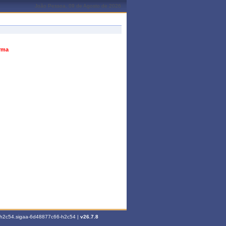
João Pessoa, 09 de Agosto de 2026
urma
6-h2c54.sigaa-6d48877c66-h2c54 |
v26.7.8