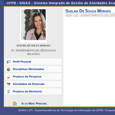
UFPB ›
SIGAA - Sistema Integrado de Gestão de Atividades Ac
Suelma De Souza Moraes
DCR - CE - DEPARTAMENTO DE CIÊ
SUELMA DE SOUZA MORAES
CE - DEPARTAMENTO DE CIÊNCIAS DAS
RELIGIÕES
Perfil Pessoal
Disciplinas Ministradas
Projetos de Pesquisa
Atividades de Extensão
Projetos de Monitoria
Ir ao Menu Principal
SIGAA | STI - Superintendência de Tecnologia da Informação da UFPB / Coope