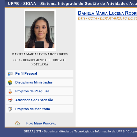
UFPB ›
SIGAA - Sistema Integrado de Gestão de Atividades Ac
Daniela Maria Lucena Rodr
DTH - CCTA - DEPARTAMENTO DE T
DANIELA MARIA LUCENA RODRIGUES
CCTA - DEPARTAMENTO DE TURISMO E
HOTELARIA
Perfil Pessoal
Disciplinas Ministradas
Projetos de Pesquisa
Atividades de Extensão
Projetos de Monitoria
Ir ao Menu Principal
SIGAA | STI - Superintendência de Tecnologia da Informação da UFPB / Coope