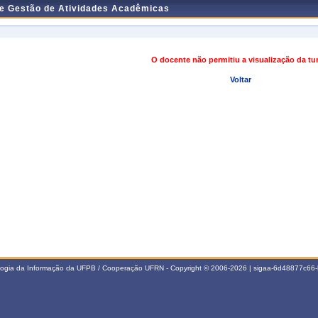
de Gestão de Atividades Acadêmicas
O docente não permitiu a visualização da t
Voltar
ologia da Informação da UFPB / Cooperação UFRN - Copyright © 2006-2026 | sigaa-6d48877c6