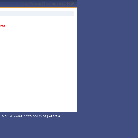
João Pessoa, 06 de Agosto de 2026
urma
6-h2c54.sigaa-6d48877c66-h2c54 |
v26.7.8