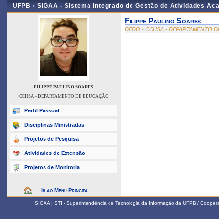
UFPB ›
SIGAA - Sistema Integrado de Gestão de Atividades Ac
Filippe Paulino Soares
DEDO - CCHSA - DEPARTAMENTO 
FILIPPE PAULINO SOARES
CCHSA - DEPARTAMENTO DE EDUCAÇÃO
Perfil Pessoal
Disciplinas Ministradas
Projetos de Pesquisa
Atividades de Extensão
Projetos de Monitoria
Ir ao Menu Principal
SIGAA | STI - Superintendência de Tecnologia da Informação da UFPB / Coope