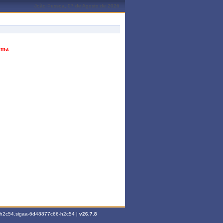
João Pessoa, 07 de Agosto de 2026
urma
6-h2c54.sigaa-6d48877c66-h2c54 |
v26.7.8