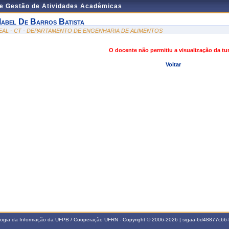
de Gestão de Atividades Acadêmicas
abel De Barros Batista
EAL - CT - DEPARTAMENTO DE ENGENHARIA DE ALIMENTOS
O docente não permitiu a visualização da t
Voltar
ologia da Informação da UFPB / Cooperação UFRN - Copyright © 2006-2026 | sigaa-6d48877c6