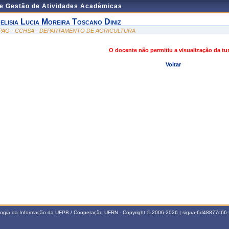
de Gestão de Atividades Acadêmicas
elisia Lucia Moreira Toscano Diniz
PAG - CCHSA - DEPARTAMENTO DE AGRICULTURA
O docente não permitiu a visualização da t
Voltar
ologia da Informação da UFPB / Cooperação UFRN - Copyright © 2006-2026 | sigaa-6d48877c6