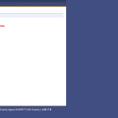
João Pessoa, 07 de Agosto de 2026
urma
6-2vpdq.sigaa-6d48877c66-2vpdq |
v26.7.8