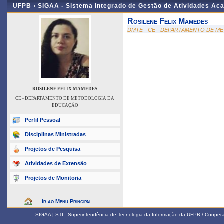
UFPB ›
SIGAA - Sistema Integrado de Gestão de Atividades Ac
Rosilene Felix Mamedes
DMTE - CE - DEPARTAMENTO DE 
ROSILENE FELIX MAMEDES
CE - DEPARTAMENTO DE METODOLOGIA DA
EDUCAÇÃO
Perfil Pessoal
Disciplinas Ministradas
Projetos de Pesquisa
Atividades de Extensão
Projetos de Monitoria
Ir ao Menu Principal
SIGAA | STI - Superintendência de Tecnologia da Informação da UFPB / Coope