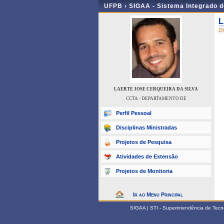
UFPB ›
SIGAA - Sistema Integrado 
L
D
LAERTE JOSE CERQUEIRA DA SILVA
CCTA - DEPARTAMENTO DE
Perfil Pessoal
Disciplinas Ministradas
Projetos de Pesquisa
Atividades de Extensão
Projetos de Monitoria
Ir ao Menu Principal
SIGAA | STI - Superintendência de Tec