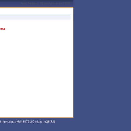
João Pessoa, 06 de Agosto de 2026
urma
-nlpxt.sigaa-6d48877c66-nlpxt |
v26.7.8