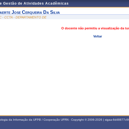
de Gestão de Atividades Acadêmicas
aerte Jose Cerqueira Da Silva
C - CCTA - DEPARTAMENTO DE
O docente não permitiu a visualização da t
Voltar
nologia da Informação da UFPB / Cooperação UFRN - Copyright © 2006-2026 | sigaa-6d48877c66