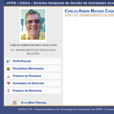
UFPB ›
SIGAA - Sistema Integrado de Gestão de Atividades Ac
Carlos Andre Macedo Cava
DCR - CE - DEPARTAMENTO DE CIÊ
CARLOS ANDRE MACEDO CAVALCANTI
CE - DEPARTAMENTO DE CIÊNCIAS DAS
RELIGIÕES
Perfil Pessoal
Disciplinas Ministradas
Projetos de Pesquisa
Atividades de Extensão
Projetos de Monitoria
Ir ao Menu Principal
SIGAA | STI - Superintendência de Tecnologia da Informação da UFPB / Coope