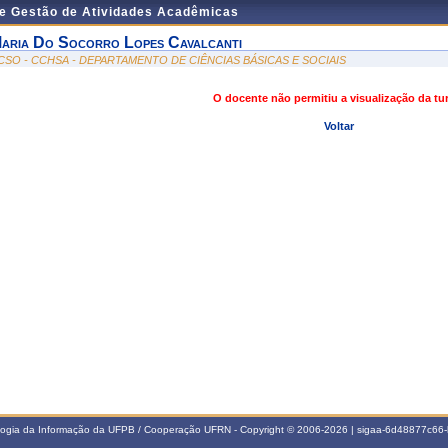
de Gestão de Atividades Acadêmicas
aria Do Socorro Lopes Cavalcanti
CSO - CCHSA - DEPARTAMENTO DE CIÊNCIAS BÁSICAS E SOCIAIS
O docente não permitiu a visualização da t
Voltar
ologia da Informação da UFPB / Cooperação UFRN - Copyright © 2006-2026 | sigaa-6d48877c6