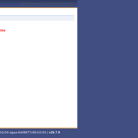
João Pessoa, 07 de Agosto de 2026
urma
6-h2c54.sigaa-6d48877c66-h2c54 |
v26.7.8