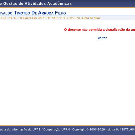
de Gestão de Atividades Acadêmicas
ivaldo Timoteo De Arruda Filho
SER - CCA - DEPARTAMENTO DE SOLOS E ENGENHARIA RURAL
O docente não permitiu a visualização da t
Voltar
ologia da Informação da UFPB / Cooperação UFRN - Copyright © 2006-2026 | sigaa-6d48877c6