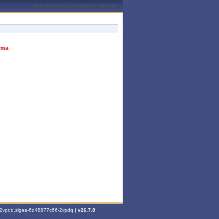
João Pessoa, 07 de Agosto de 2026
urma
6-2vpdq.sigaa-6d48877c66-2vpdq |
v26.7.8