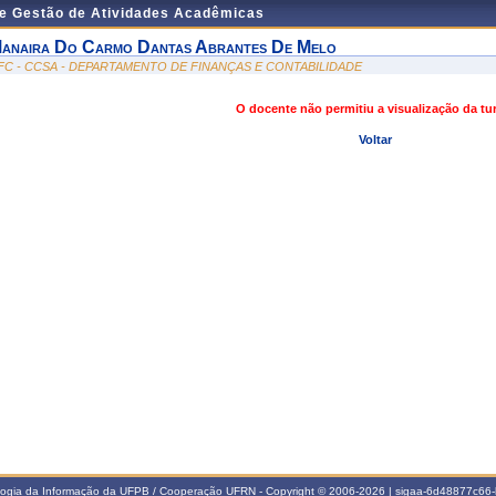
de Gestão de Atividades Acadêmicas
anaira Do Carmo Dantas Abrantes De Melo
FC - CCSA - DEPARTAMENTO DE FINANÇAS E CONTABILIDADE
O docente não permitiu a visualização da t
Voltar
ologia da Informação da UFPB / Cooperação UFRN - Copyright © 2006-2026 | sigaa-6d48877c6