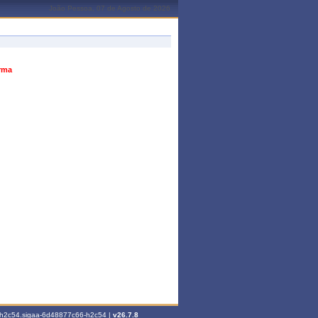
João Pessoa, 07 de Agosto de 2026
urma
6-h2c54.sigaa-6d48877c66-h2c54 |
v26.7.8