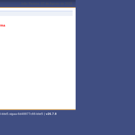
João Pessoa, 07 de Agosto de 2026
urma
-blst5.sigaa-6d48877c66-blst5 |
v26.7.8