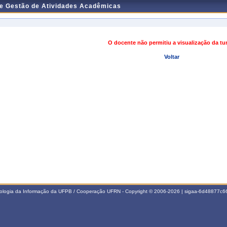
de Gestão de Atividades Acadêmicas
O docente não permitiu a visualização da t
Voltar
nologia da Informação da UFPB / Cooperação UFRN - Copyright © 2006-2026 | sigaa-6d48877c66