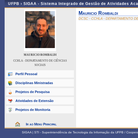
UFPB ›
SIGAA - Sistema Integrado de Gestão de Atividades Ac
Mauricio Rombaldi
DCSC - CCHLA - DEPARTAMENTO DE
MAURICIO ROMBALDI
CCHLA - DEPARTAMENTO DE CIÊNCIAS
SOCIAIS
Perfil Pessoal
Disciplinas Ministradas
Projetos de Pesquisa
Atividades de Extensão
Projetos de Monitoria
Ir ao Menu Principal
SIGAA | STI - Superintendência de Tecnologia da Informação da UFPB / Coope