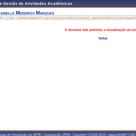
de Gestão de Atividades Acadêmicas
anielle Medeiros Marques
IPI - CCM - DEPARTAMENTO DE DOENÇAS INFECCIOSAS, PARASITÁRIAS E INFLAMAT
O docente não permitiu a visualização da t
Voltar
ologia da Informação da UFPB / Cooperação UFRN - Copyright © 2006-2026 | sigaa-6d48877c6