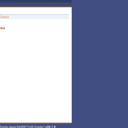
João Pessoa, 05 de Agosto de 2026
ÓRIAS
urma
6-2vpdq.sigaa-6d48877c66-2vpdq |
v26.7.8