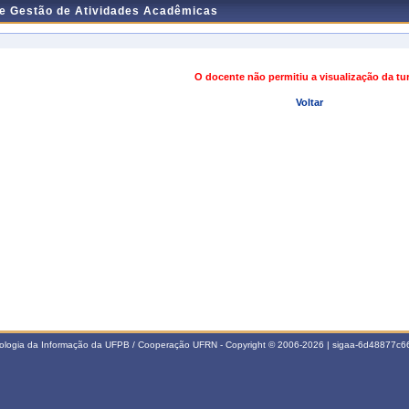
de Gestão de Atividades Acadêmicas
O docente não permitiu a visualização da t
Voltar
nologia da Informação da UFPB / Cooperação UFRN - Copyright © 2006-2026 | sigaa-6d48877c66