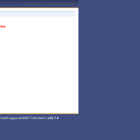
João Pessoa, 08 de Agosto de 2026
urma
-blst5.sigaa-6d48877c66-blst5 |
v26.7.8