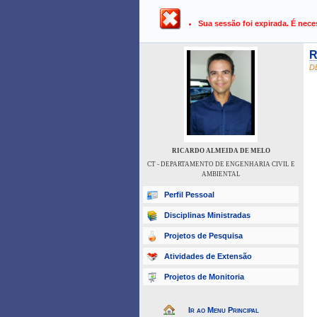
UFPB ›
SIGAA - Sistema Integrado 
Sua sessão foi expirada. É nece
R
D
RICARDO ALMEIDA DE MELO
CT - DEPARTAMENTO DE ENGENHARIA CIVIL E
AMBIENTAL
Perfil Pessoal
Disciplinas Ministradas
Projetos de Pesquisa
Atividades de Extensão
Projetos de Monitoria
Ir ao Menu Principal