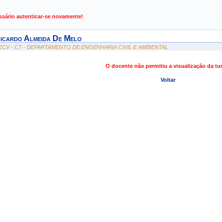
de Gestão de Atividades Acadêmicas
ssário autenticar-se novamente!
icardo Almeida De Melo
ECV - CT - DEPARTAMENTO DE ENGENHARIA CIVIL E AMBIENTAL
O docente não permitiu a visualização da t
Voltar