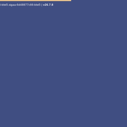
-blst5.sigaa-6d48877c66-blst5 |
v26.7.8