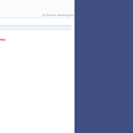
João Pessoa, 06 de Agosto de 2026
(x) fechar mensagens
urma