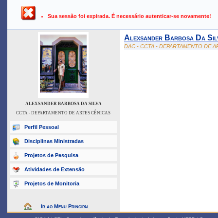
UFPB ›
SIGAA - Sistema Integrado de Gestão de Atividades Ac
Sua sessão foi expirada. É necessário autenticar-se novamente!
Alexsander Barbosa Da Sil
DAC - CCTA - DEPARTAMENTO DE A
ALEXSANDER BARBOSA DA SILVA
CCTA - DEPARTAMENTO DE ARTES CÊNICAS
Perfil Pessoal
Disciplinas Ministradas
Projetos de Pesquisa
Atividades de Extensão
Projetos de Monitoria
Ir ao Menu Principal