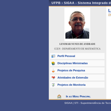
UFPB ›
SIGAA - Sistema Integrado 
L
D
LENIMAR NUNES DE ANDRADE
CCEN - DEPARTAMENTO DE MATEMÁTICA
Perfil Pessoal
Disciplinas Ministradas
Projetos de Pesquisa
Atividades de Extensão
Projetos de Monitoria
Ir ao Menu Principal
SIGAA | STI - Superintendência de Tec