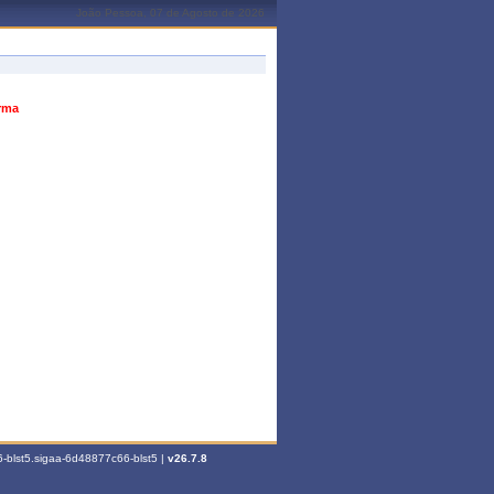
João Pessoa, 07 de Agosto de 2026
urma
-blst5.sigaa-6d48877c66-blst5 |
v26.7.8