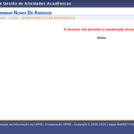
de Gestão de Atividades Acadêmicas
enimar Nunes De Andrade
MAT - CCEN - DEPARTAMENTO DE MATEMÁTICA
O docente não permitiu a visualização da t
Voltar
nologia da Informação da UFPB / Cooperação UFRN - Copyright © 2006-2026 | sigaa-6d48877c66