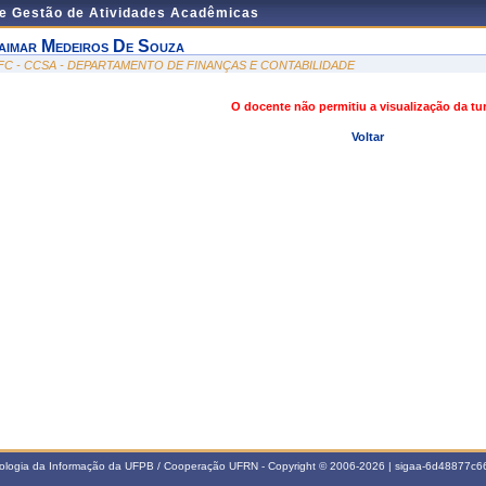
de Gestão de Atividades Acadêmicas
aimar Medeiros De Souza
FC - CCSA - DEPARTAMENTO DE FINANÇAS E CONTABILIDADE
O docente não permitiu a visualização da t
Voltar
nologia da Informação da UFPB / Cooperação UFRN - Copyright © 2006-2026 | sigaa-6d48877c66