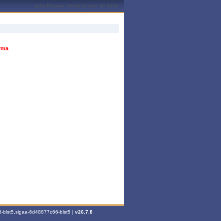
João Pessoa, 06 de Agosto de 2026
urma
-blst5.sigaa-6d48877c66-blst5 |
v26.7.8