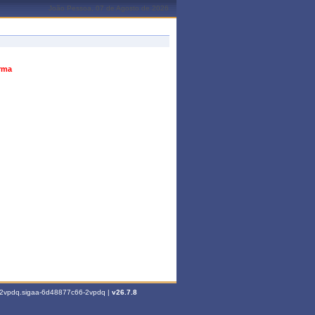
João Pessoa, 07 de Agosto de 2026
urma
6-2vpdq.sigaa-6d48877c66-2vpdq |
v26.7.8