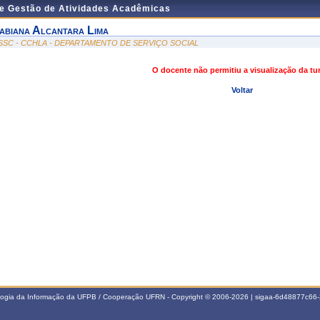
de Gestão de Atividades Acadêmicas
abiana Alcantara Lima
SSC - CCHLA - DEPARTAMENTO DE SERVIÇO SOCIAL
O docente não permitiu a visualização da t
Voltar
ologia da Informação da UFPB / Cooperação UFRN - Copyright © 2006-2026 | sigaa-6d48877c6