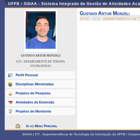
UFPB ›
SIGAA - Sistema Integrado de Gestão de Atividades Ac
Gustavo Artur Monzeli
DTOC - CCS - DEPARTAMENTO DE 
GUSTAVO ARTUR MONZELI
CCS - DEPARTAMENTO DE TERAPIA
OCUPACIONAL
Perfil Pessoal
Disciplinas Ministradas
Projetos de Pesquisa
Atividades de Extensão
Projetos de Monitoria
Ir ao Menu Principal
SIGAA | STI - Superintendência de Tecnologia da Informação da UFPB / Coope