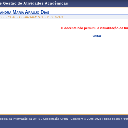
de Gestão de Atividades Acadêmicas
andra Maria Araujo Dias
DLT - CCAE - DEPARTAMENTO DE LETRAS
O docente não permitiu a visualização da t
Voltar
nologia da Informação da UFPB / Cooperação UFRN - Copyright © 2006-2026 | sigaa-6d48877c66