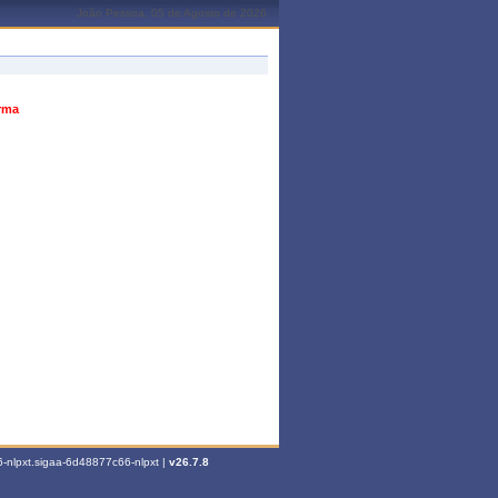
João Pessoa, 05 de Agosto de 2026
urma
-nlpxt.sigaa-6d48877c66-nlpxt |
v26.7.8