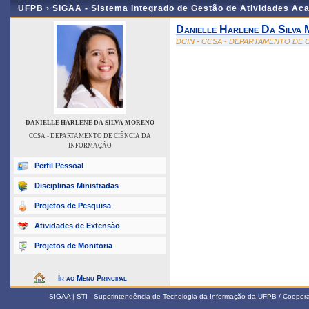
UFPB ›
SIGAA - Sistema Integrado de Gestão de Atividades Ac
Danielle Harlene Da Silva
DCIN - CCSA - DEPARTAMENTO DE 
DANIELLE HARLENE DA SILVA MORENO
CCSA - DEPARTAMENTO DE CIÊNCIA DA
INFORMAÇÃO
Perfil Pessoal
Disciplinas Ministradas
Projetos de Pesquisa
Atividades de Extensão
Projetos de Monitoria
Ir ao Menu Principal
SIGAA | STI - Superintendência de Tecnologia da Informação da UFPB / Coope